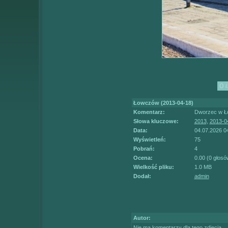
Łowczów (2013-04-18)
Komentarz:
Dworzec w Ł
Słowa kluczowe:
2013
,
2013-0
Data:
04.07.2026 0
Wyświetleń:
75
Pobrań:
4
Ocena:
0.00 (0 głosó
Wielkość pliku:
1.0 MB
Dodał:
admin
Autor:
Nie ma komentarzy dla tego zdjęcia