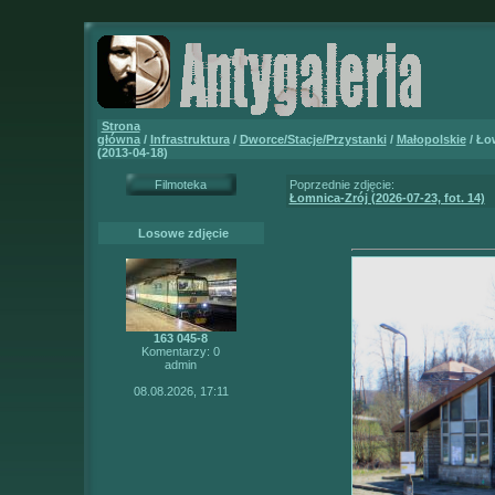
Strona
główna
/
Infrastruktura
/
Dworce/Stacje/Przystanki
/
Małopolskie
/ Ł
(2013-04-18)
Filmoteka
Poprzednie zdjęcie:
Łomnica-Zrój (2026-07-23, fot. 14)
Losowe zdjęcie
163 045-8
Komentarzy: 0
admin
08.08.2026, 17:11