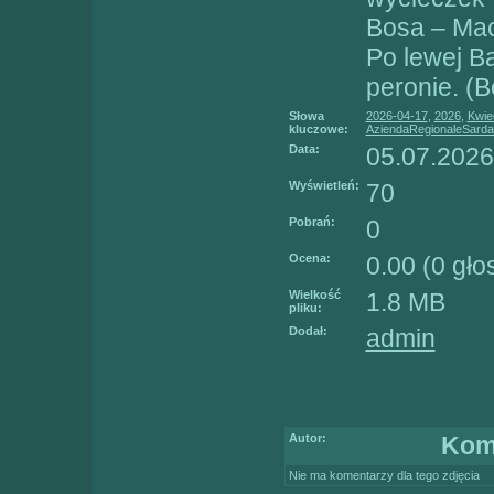
Bosa – Ma
Po lewej B
peronie. (
Słowa
2026-04-17
,
2026
,
Kwie
kluczowe:
AziendaRegionaleSarda
Data:
05.07.2026
Wyświetleń:
70
Pobrań:
0
Ocena:
0.00 (0 gł
Wielkość
1.8 MB
pliku:
Dodał:
admin
Autor:
Kom
Nie ma komentarzy dla tego zdjęcia