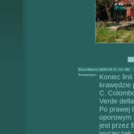
Bosa Marina (2026-04-17, fot. 09)
Komentarz:
Koniec lin
krawędzie 
C. Colombo
Verde dell
Po prawej b
oporowym 
jest przez 
wycieczek 