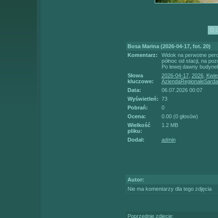
Bosa Marina (2026-04-17, fot. 20)
Komentarz:
Widok na perwotne peron
północ od stacji, na po
Po lewej dawny budynek
Słowa
2026-04-17
,
2026
,
Kwie
kluczowe:
AziendaRegionaleSarda
Data:
06.07.2026 00:07
Wyświetleń:
73
Pobrań:
0
Ocena:
0.00 (0 głosów)
Wielkość
1.2 MB
pliku:
Dodał:
admin
Autor:
Nie ma komentarzy dla tego zdjęcia
Poprzednie zdjęcie: