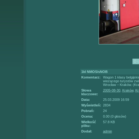
1kl NMOS/sNOB
Komentarz:
Wagon 1 klasy belgijsk
wiozącego turystów zwi
Wrocław – Kraków. (Kr
Słowa
2005-08-30
,
Kraków
,
Kr
kluczowe:
Data:
25.03.2009 16:59
Wyświetleń:
2834
Pobrań:
24
Ocena:
0.00 (0 głosów)
Wielkość
57.8 KB
pliku:
Dodał:
admin