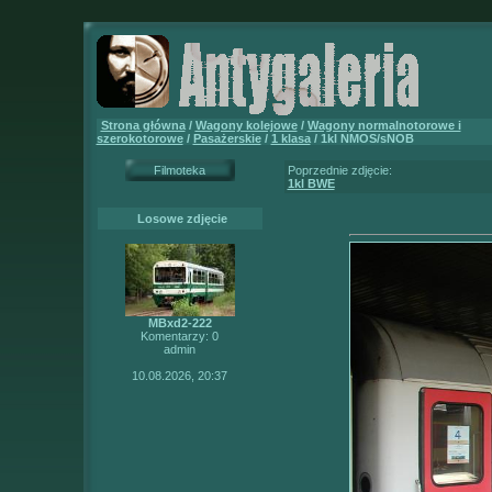
Strona główna
/
Wagony kolejowe
/
Wagony normalnotorowe i
szerokotorowe
/
Pasażerskie
/
1 klasa
/ 1kl NMOS/sNOB
Filmoteka
Poprzednie zdjęcie:
1kl BWE
Losowe zdjęcie
MBxd2-222
Komentarzy: 0
admin
10.08.2026, 20:37