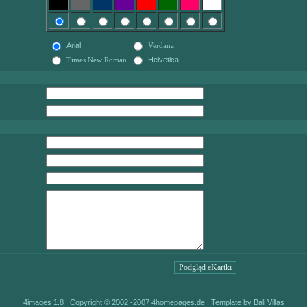
Arial
Verdana
Times New Roman
Helvetica
4images 1.8 Copyright © 2002 -2007
4homepages.de
| Template by
Bali Villas