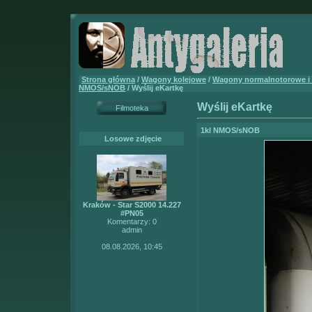
Strona główna
/
Wagony kolejowe
/
Wagony normalnotorowe i
NMOS/sNOB
/ Wyślij eKartkę
Wyślij eKartkę
Filmoteka
1kl NMOS/sNOB
Losowe zdjęcie
Kraków - Star S2000 14.227
#PN05
Komentarzy: 0
admin
08.08.2026, 10:45