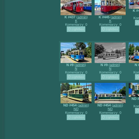
K #
K #437
(
admin
)
K #445
(
admin
)
Kom
K
K
Komentarzy: 0
Komentarzy: 0
N #9
(
admin
)
N #9
(
admin
)
N 
N
N
Komentarzy: 0
Komentarzy: 0
Kom
ND 
ND #454
(
admin
)
ND #454
(
admin
)
Kom
ND
ND
Komentarzy: 0
Komentarzy: 0