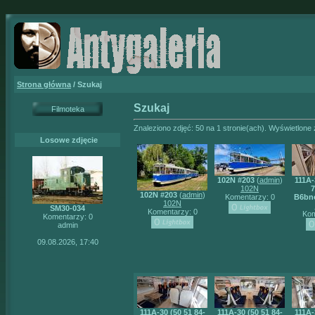
Strona główna
/ Szukaj
Szukaj
Filmoteka
Znaleziono zdjęć: 50 na 1 stronie(ach). Wyświetlone z
Losowe zdjęcie
102N #203
(
admin
)
111A-
102N
7
102N #203
(
admin
)
Komentarzy: 0
B6bn
102N
SM30-034
Komentarzy: 0
Kom
Komentarzy: 0
admin
09.08.2026, 17:40
111A-30 (50 51 84-
111A-30 (50 51 84-
111A-