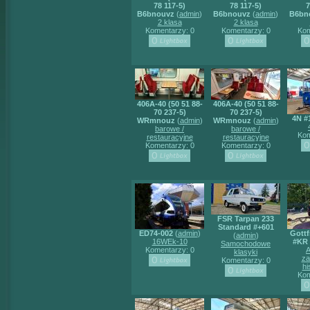
78 117-5)
78 117-5)
7
B6bnouvz
(
admin
)
B6bnouvz
(
admin
)
B6bn
2 klasa
2 klasa
Komentarzy: 0
Komentarzy: 0
Kom
406A-40 (50 51 88-
406A-40 (50 51 88-
70 237-5)
70 237-5)
4N #
WRmnouz
(
admin
)
WRmnouz
(
admin
)
barowe /
barowe /
Kom
restauracyjne
restauracyjne
Komentarzy: 0
Komentarzy: 0
FSR Tarpan 233
Standard #+601
ED74-002
(
admin
)
Gottf
(
admin
)
16WEk-10
#KR
Samochodowe
Komentarzy: 0
A
klasyki
za
Komentarzy: 0
hi
Kom