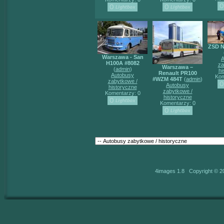
ZSD N
Warszawa - San
A
H100A #8082
za
Warszawa –
(
admin
)
hi
Renault PR100
Autobusy
Kom
#WZM 484T
(
admin
)
zabytkowe /
Autobusy
historyczne
zabytkowe /
Komentarzy: 0
historyczne
Komentarzy: 0
4images 1.8 Copyright © 2