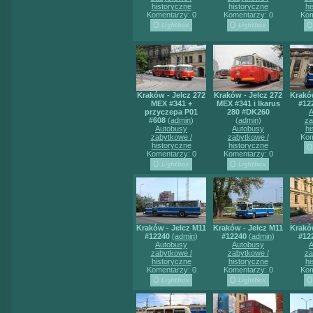
historyczne
historyczne
hi
Komentarzy: 0
Komentarzy: 0
Kom
Kraków - Jelcz 272
Kraków - Jelcz 272
Krakó
MEX #341 +
MEX #341 i Ikarus
#12
przyczepa P01
280 #DK260
A
#608
(
admin
)
(
admin
)
za
Autobusy
Autobusy
hi
zabytkowe /
zabytkowe /
Kom
historyczne
historyczne
Komentarzy: 0
Komentarzy: 0
Kraków - Jelcz M11
Kraków - Jelcz M11
Krakó
#12240
(
admin
)
#12240
(
admin
)
#12
Autobusy
Autobusy
A
zabytkowe /
zabytkowe /
za
historyczne
historyczne
hi
Komentarzy: 0
Komentarzy: 0
Kom