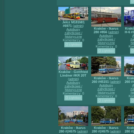
Jelcz M181M/1
#6971
(
admin
)
Kraków - Ikarus
Krakó
Autobusy
280 #856
(
admin
)
H-6 #
zabytkowe /
Autobusy
A
historyczne
zabytkowe /
za
Komentarzy: 0
historyczne
hi
Komentarzy: 0
Kom
Kraków - Gottfried
Lindner #KR 20T
Kraków - Ikarus
Krak
(
admin
)
260 #45151
(
admin
)
260 #
Autobusy
Autobusy
A
zabytkowe /
zabytkowe /
za
historyczne
historyczne
hi
Komentarzy: 0
Komentarzy: 0
Kom
Kraków - Ikarus
Kraków - Ikarus
Krak
280 #24575
(
admin
)
280 #24575
(
admin
)
280 #