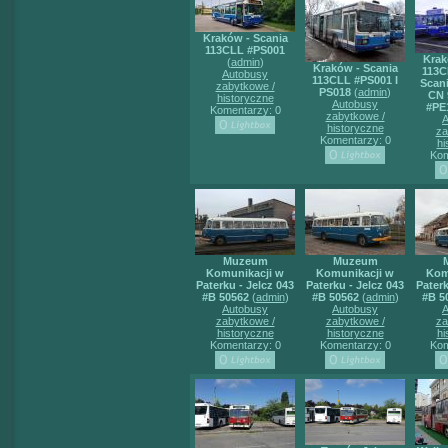
Kraków - Scania
113CLL #PS001
Krak
(
admin
)
Kraków - Scania
113C
Autobusy
113CLL #PS001 I
Scani
zabytkowe /
PS018
(
admin
)
CN 
historyczne
Autobusy
#PE
Komentarzy: 0
zabytkowe /
A
historyczne
za
Komentarzy: 0
hi
Kom
Muzeum
Muzeum
Komunikacji w
Komunikacji w
Kom
Paterku - Jelcz 043
Paterku - Jelcz 043
Paterk
#B 50562
(
admin
)
#B 50562
(
admin
)
#B 5
Autobusy
Autobusy
A
zabytkowe /
zabytkowe /
za
historyczne
historyczne
hi
Komentarzy: 0
Komentarzy: 0
Kom