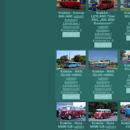
Kraków - Karosa
Kraków -
Kra
B40 #600
(
admin
)
LEYLAND Titan
SG2
Autobusy
PD3, „BIG RED
zabytkowe /
Bustaurant”
A
historyczne
(
admin
)
za
Komentarzy: 0
Autobusy
hi
zabytkowe /
Kom
historyczne
Komentarzy: 0
Kra
SG2
Kraków - MAN
Kraków - MAN
SG242 #36001
SG242 #36001
A
(
admin
)
(
admin
)
za
Autobusy
Autobusy
hi
zabytkowe /
zabytkowe /
Kom
historyczne
historyczne
Komentarzy: 0
Komentarzy: 0
Kraków - Nysa
Kraków - Nysa
Krakó
N59M #28
(
admin
)
N59M #28
(
admin
)
#1