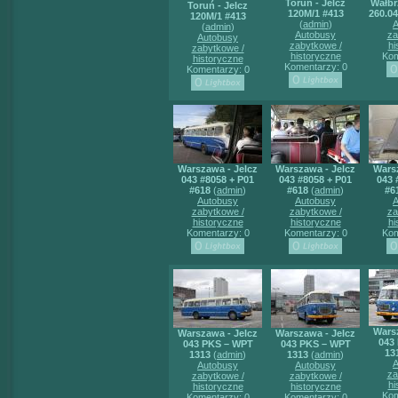
Toruń - Jelcz
Wałbr
Toruń - Jelcz
120M/1 #413
260.04
120M/1 #413
(
admin
)
A
(
admin
)
Autobusy
za
Autobusy
zabytkowe /
hi
zabytkowe /
historyczne
Kom
historyczne
Komentarzy: 0
Komentarzy: 0
Warszawa - Jelcz
Warszawa - Jelcz
Wars
043 #8058 + P01
043 #8058 + P01
043 
#618
(
admin
)
#618
(
admin
)
#6
Autobusy
Autobusy
A
zabytkowe /
zabytkowe /
za
historyczne
historyczne
hi
Komentarzy: 0
Komentarzy: 0
Kom
Wars
Warszawa - Jelcz
Warszawa - Jelcz
043
043 PKS – WPT
043 PKS – WPT
13
1313
(
admin
)
1313
(
admin
)
A
Autobusy
Autobusy
za
zabytkowe /
zabytkowe /
hi
historyczne
historyczne
Kom
Komentarzy: 0
Komentarzy: 0