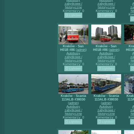
Autobusy
Autobusy
zabytkowe /
zabytkowe /
A
historyczne
historyczne
za
Komentarzy: 0
Komentarzy: 0
hi
Kom
Kraków - San
Kraków - San
Kra
H01B #86
(
admin
)
H01B #86
(
admin
)
H01B
Autobusy
Autobusy
A
zabytkowe /
zabytkowe /
za
historyczne
historyczne
hi
Komentarzy: 0
Komentarzy: 0
Kom
Kraków - Scania
Kraków - Scania
Krak
113ALB #38030
113ALB #38030
113
(
admin
)
(
admin
)
Autobusy
Autobusy
A
zabytkowe /
zabytkowe /
za
historyczne
historyczne
hi
Komentarzy: 0
Komentarzy: 0
Kom