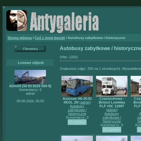
Strona główna
/
Coś z innej beczki
/ Autobusy zabytkowe / historyczne
Autobusy zabytkowe / historyczn
Filmoteka
(Hits: 1320)
Losowe zdjęcie
Znaleziono zdjęć: 255 na 1 stronie(ach). Wyświetlone
ADm59 [50 83 8229 059-9]
Komentarzy: 0
admin
Autosan H6-20.01
Częstochowa -
Czę
09.08.2026, 05:55
#KOL 2N
(
admin
)
Bristol Lodekka
Bris
Autobusy
FLF #SC 1299T
FLF
zabytkowe /
(
admin
)
historyczne
Autobusy
A
Komentarzy: 0
zabytkowe /
za
historyczne
hi
Komentarzy: 0
Kom