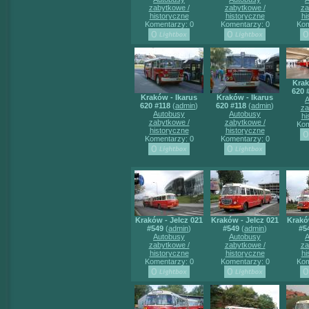
zabytkowe /
zabytkowe /
za
historyczne
historyczne
hi
Komentarzy: 0
Komentarzy: 0
Kom
Krak
620 
Kraków - Ikarus
Kraków - Ikarus
A
620 #118
(
admin
)
620 #118
(
admin
)
za
Autobusy
Autobusy
hi
zabytkowe /
zabytkowe /
Kom
historyczne
historyczne
Komentarzy: 0
Komentarzy: 0
Kraków - Jelcz 021
Kraków - Jelcz 021
Krakó
#549
(
admin
)
#549
(
admin
)
#5
Autobusy
Autobusy
A
zabytkowe /
zabytkowe /
za
historyczne
historyczne
hi
Komentarzy: 0
Komentarzy: 0
Kom