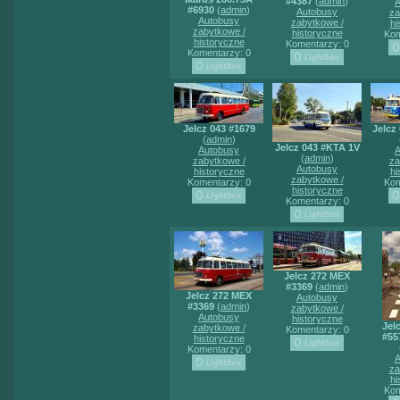
#4387
(
admin
)
A
#6930
(
admin
)
Autobusy
za
Autobusy
zabytkowe /
hi
zabytkowe /
historyczne
Kom
historyczne
Komentarzy: 0
Komentarzy: 0
Jelcz 043 #1679
Jelcz
(
admin
)
Jelcz 043 #KTA 1V
Autobusy
A
(
admin
)
zabytkowe /
za
Autobusy
historyczne
hi
zabytkowe /
Komentarzy: 0
Kom
historyczne
Komentarzy: 0
Jelcz 272 MEX
#3369
(
admin
)
Jelcz 272 MEX
Autobusy
#3369
(
admin
)
zabytkowe /
Autobusy
historyczne
Jel
zabytkowe /
Komentarzy: 0
#55
historyczne
Komentarzy: 0
A
za
hi
Kom