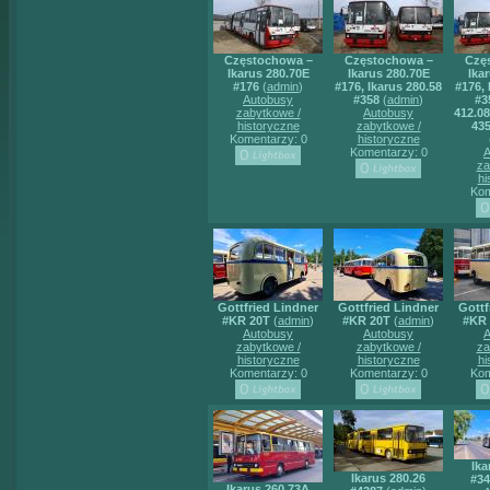
Częstochowa –
Częstochowa –
Czę
Ikarus 280.70E
Ikarus 280.70E
Ika
#176
(
admin
)
#176, Ikarus 280.58
#176, 
Autobusy
#358
(
admin
)
#3
zabytkowe /
Autobusy
412.08
historyczne
zabytkowe /
435
Komentarzy: 0
historyczne
Komentarzy: 0
A
za
hi
Kom
Gottfried Lindner
Gottfried Lindner
Gottf
#KR 20T
(
admin
)
#KR 20T
(
admin
)
#KR
Autobusy
Autobusy
A
zabytkowe /
zabytkowe /
za
historyczne
historyczne
hi
Komentarzy: 0
Komentarzy: 0
Kom
Ika
Ikarus 280.26
#34
Ikarus 260.73A