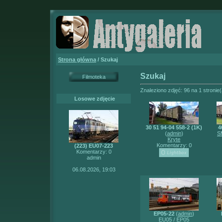
Strona główna
/ Szukaj
Szukaj
Filmoteka
Znaleziono zdjęć: 96 na 1 stronie
Losowe zdjęcie
30 51 94-04 558-2 (1K)
4
(
admin
)
S
Kryte
Komentarzy: 0
(223) EU07-223
Komentarzy: 0
admin
06.08.2026, 19:03
EP05-22
(
admin
)
EU05 / EP05