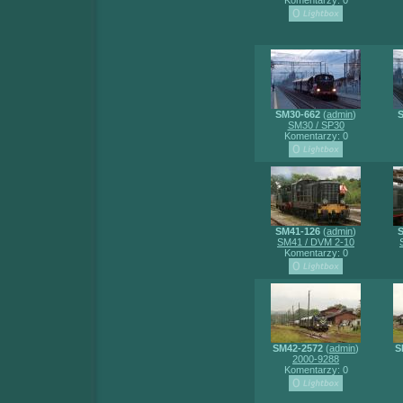
Komentarzy: 0
SM30-662
(
admin
)
SM30 / SP30
Komentarzy: 0
SM41-126
(
admin
)
SM41 / DVM 2-10
Komentarzy: 0
SM42-2572
(
admin
)
S
2000-9288
Komentarzy: 0