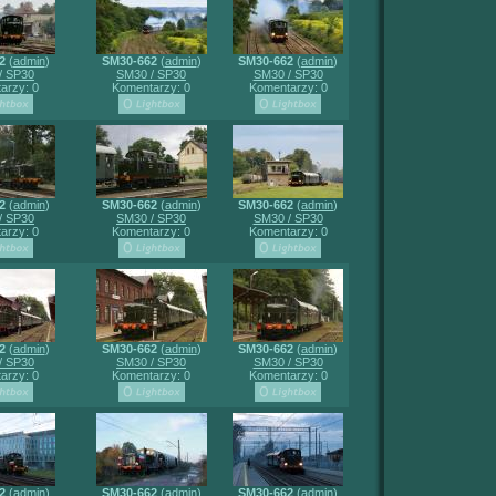
2
(
admin
)
SM30-662
(
admin
)
SM30-662
(
admin
)
/ SP30
SM30 / SP30
SM30 / SP30
arzy: 0
Komentarzy: 0
Komentarzy: 0
2
(
admin
)
SM30-662
(
admin
)
SM30-662
(
admin
)
/ SP30
SM30 / SP30
SM30 / SP30
arzy: 0
Komentarzy: 0
Komentarzy: 0
2
(
admin
)
SM30-662
(
admin
)
SM30-662
(
admin
)
/ SP30
SM30 / SP30
SM30 / SP30
arzy: 0
Komentarzy: 0
Komentarzy: 0
2
(
admin
)
SM30-662
(
admin
)
SM30-662
(
admin
)