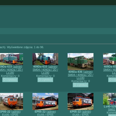
(ach). Wyświetlone zdjęcia: 1 do 96.
09Da-633
(
admin
)
409Da-633
(
admin
)
409Da-8
M04 / 409Da / 2D /
SM04 / 409Da / 2D /
SM04 / 40
409Da-836
(
admin
)
Ls180
Ls180
Ls
SM04 / 409Da / 2D /
Komentarzy: 0
Komentarzy: 0
Koment
Ls180
Komentarzy: 0
Ls40-52
SM02 
EP05-22
(
admin
)
EP05-22
(
admin
)
EP05-22
(
admin
)
Koment
EU05 / EP05
EU05 / EP05
EU05 / EP05