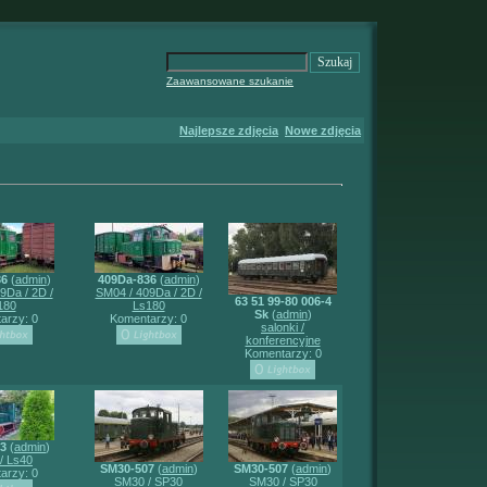
Zaawansowane szukanie
Najlepsze zdjęcia
Nowe zdjęcia
36
(
admin
)
409Da-836
(
admin
)
9Da / 2D /
SM04 / 409Da / 2D /
63 51 99-80 006-4
180
Ls180
Sk
(
admin
)
arzy: 0
Komentarzy: 0
salonki /
konferencyjne
Komentarzy: 0
93
(
admin
)
/ Ls40
SM30-507
(
admin
)
SM30-507
(
admin
)
arzy: 0
SM30 / SP30
SM30 / SP30