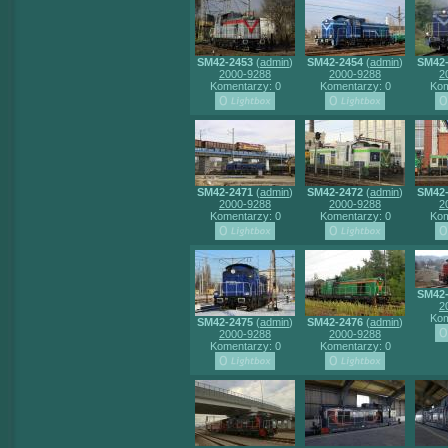
SM42-2453
(
admin
)
SM42-2454
(
admin
)
SM42
2000-9288
2000-9288
2
Komentarzy: 0
Komentarzy: 0
Kom
SM42-2471
(
admin
)
SM42-2472
(
admin
)
SM42
2000-9288
2000-9288
2
Komentarzy: 0
Komentarzy: 0
Kom
SM42
2
Kom
SM42-2475
(
admin
)
SM42-2476
(
admin
)
2000-9288
2000-9288
Komentarzy: 0
Komentarzy: 0