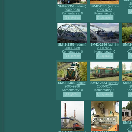
SM42
2
SM42-2351
(
admin
)
SM42-2351
(
admin
)
Kom
2000-9288
2000-9288
Komentarzy: 0
Komentarzy: 0
SM42-2356
(
admin
)
SM42-2356
(
admin
)
SM42
2000-9288
2000-9288
2
Komentarzy: 0
Komentarzy: 0
Kom
SM42-2383
(
admin
)
SM42-2383
(
admin
)
SM42
2000-9288
2000-9288
2
Komentarzy: 0
Komentarzy: 0
Kom
SM42
2
Kom