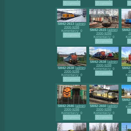
SM42-2613
(
admin
)
2000-9288
SM42-2615
(
admin
)
SM42
Komentarzy: 0
2000-9288
2
Komentarzy: 0
Kom
SM42-2638
(
admin
)
2000-9288
SM42-2638
(
admin
)
SM42
Komentarzy: 0
2000-9288
2
Komentarzy: 0
Kom
SM42
2
SM42-2646
(
admin
)
SM42-2650
(
admin
)
Kom
2000-9288
2000-9288
Komentarzy: 0
Komentarzy: 0