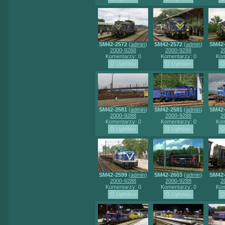
SM42-2572
(
admin
)
SM42-2572
(
admin
)
SM42
2000-9288
2000-9288
2
Komentarzy: 0
Komentarzy: 0
Kom
SM42-2581
(
admin
)
SM42-2581
(
admin
)
SM42
2000-9288
2000-9288
2
Komentarzy: 0
Komentarzy: 0
Kom
SM42-2599
(
admin
)
SM42-2603
(
admin
)
SM42
2000-9288
2000-9288
2
Komentarzy: 0
Komentarzy: 0
Kom