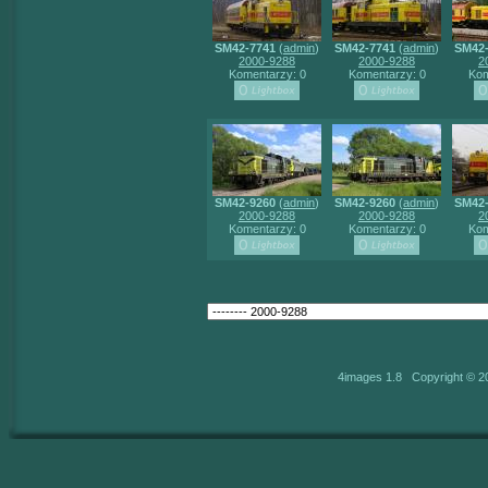
SM42-7741
(
admin
)
SM42-7741
(
admin
)
SM42
2000-9288
2000-9288
2
Komentarzy: 0
Komentarzy: 0
Kom
SM42-9260
(
admin
)
SM42-9260
(
admin
)
SM42
2000-9288
2000-9288
2
Komentarzy: 0
Komentarzy: 0
Kom
4images 1.8 Copyright © 2