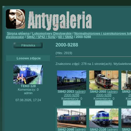
Strona główna
/
Lokomotywy Dieslowskie
/
Normalnotorowe i szerokotorowe l
dieslowskie
/
SM42 / SP42 / SU42
/
6D / SM42
/ 2000-9288
2000-9288
Filmoteka
(Hits: 2919)
Losowe zdjęcie
Znaleziono zdjęć: 278 na 1 stronie(ach). Wyświetlone
TEM2-128
Komentarzy: 0
SM42-2053
(
admin
)
SM42-2055
(
admin
)
SM42
admin
2000-9288
2000-9288
2
Komentarzy: 0
Komentarzy: 0
Kom
07.08.2026, 17:24
SM42-2098
(
admin
)
SM42-2108
(
admin
)
SM42