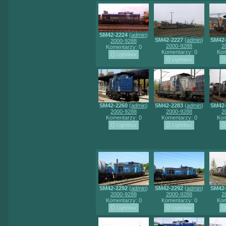
SM42-2224
(
admin
)
SM42-2227
(
admin
)
SM42
2000-9288
2000-9288
2
Komentarzy: 0
Komentarzy: 0
Kom
SM42-2260
(
admin
)
SM42-2283
(
admin
)
SM42
2000-9288
2000-9288
2
Komentarzy: 0
Komentarzy: 0
Kom
SM42-2292
(
admin
)
SM42-2292
(
admin
)
SM42
2000-9288
2000-9288
2
Komentarzy: 0
Komentarzy: 0
Kom