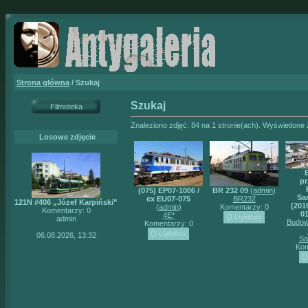
Strona główna
/ Szukaj
Szukaj
Filmoteka
Znaleziono zdjęć: 84 na 1 stronie(ach). Wyświetlone z
Losowe zdjęcie
pr
(075) EP07-1006 /
BR 232 09
(
admin
)
Sa
ex EU07-075
BR232
121N #406 „Józef Karpiński”
(2016
(
admin
)
Komentarzy: 0
Komentarzy: 0
01
4E*
admin
Budow
Komentarzy: 0
06.08.2026, 13:32
Sa
Kom