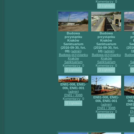
Komentarzy: 0
Budowa
Budowa
przystanku
przystanku
pr
Kraków
Kraków
Sanktuarium
Sanktuarium
Sa
(2016-09-30, fot.
(2016-09-30, fot.
(2016
09)
(
admin
)
10)
(
admin
)
11
Budowa przystanku
Budowa przystanku
Budow
Kraków
Kraków
Sanktuarium
Sanktuarium
Sa
Komentarzy: 0
Komentarzy: 0
Kom
EN81-008, EN81-
006, EN81-001
(
admin
)
EN81 / 308B
EN81-008, EN81-
EN81
Komentarzy: 0
006, EN81-001
006
(
admin
)
EN81
EN81 / 308B
00
Komentarzy: 0
EN
Kom