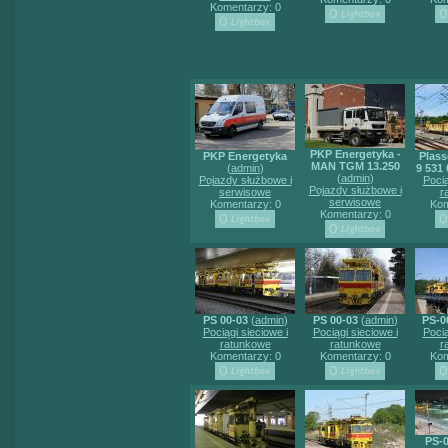
Komentarzy: 0
PKP Energetyka -
PKP Energetyka
Plass
MAN TGM 13.250
(
admin
)
9 531 
(
admin
)
Pojazdy służbowe i
Pocią
Pojazdy służbowe i
serwisowe
r
serwisowe
Komentarzy: 0
Kom
Komentarzy: 0
PS 00-03
(
admin
)
PS 00-03
(
admin
)
PS-0
Pociągi sieciowe i
Pociągi sieciowe i
Pocią
ratunkowe
ratunkowe
r
Komentarzy: 0
Komentarzy: 0
Kom
PS-0