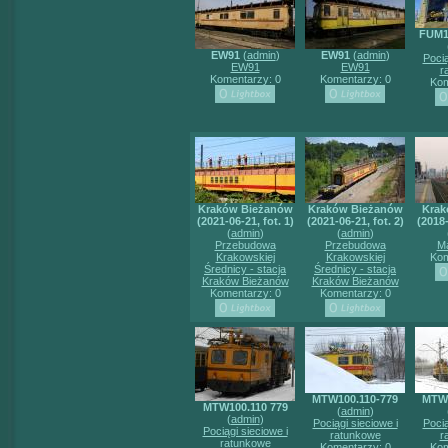
FUM10
EW91
(
admin
)
EW91
(
admin
)
Pocią
EW91
EW91
r
Komentarzy: 0
Komentarzy: 0
Kom
Kraków Bieżanów
Kraków Bieżanów
Krak
(2021-06-21, fot. 1)
(2021-06-21, fot. 2)
(2018-
(
admin
)
(
admin
)
Przebudowa
Przebudowa
Ma
Krakowskiej
Krakowskiej
Kom
Średnicy - stacja
Średnicy - stacja
Kraków Bieżanów
Kraków Bieżanów
Komentarzy: 0
Komentarzy: 0
MTW100.110-779
MTW1
MTW100.110 779
(
admin
)
(
admin
)
Pociągi sieciowe i
Pocią
Pociągi sieciowe i
ratunkowe
r
ratunkowe
Komentarzy: 0
Kom