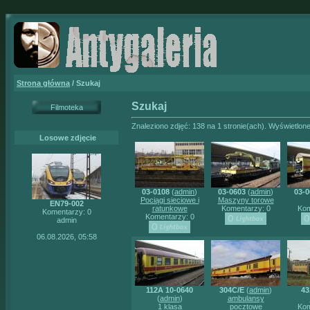
Strona główna
/ Szukaj
Szukaj
Filmoteka
Znaleziono zdjęć: 138 na 1 stronie(ach). Wyświetlone
Losowe zdjęcie
03-0108
(
admin
)
03-0603
(
admin
)
03-0
Pociągi sieciowe i
Maszyny torowe
EN79-002
ratunkowe
Komentarzy: 0
Kom
Komentarzy: 0
Komentarzy: 0
admin
06.08.2026, 05:58
112A 10-0640
304C/E
(
admin
)
4
(
admin
)
ambulansy
1 klasa
pocztowe
Kom