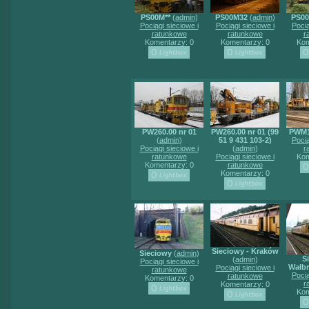
PS00M**
(
admin
)
PS00M32
(
admin
)
PS0
Pociągi sieciowe i
Pociągi sieciowe i
Pocią
ratunkowe
ratunkowe
r
Komentarzy: 0
Komentarzy: 0
Kom
PW260.00 nr 01
PW260.00 nr 01 (99
PWM1
(
admin
)
51 9 431 103-2)
Pocią
Pociągi sieciowe i
(
admin
)
r
ratunkowe
Pociągi sieciowe i
Kom
Komentarzy: 0
ratunkowe
Komentarzy: 0
Sieciowy - Kraków
Sieciowy
(
admin
)
S
(
admin
)
Pociągi sieciowe i
Wałb
Pociągi sieciowe i
ratunkowe
Pocią
ratunkowe
Komentarzy: 0
r
Komentarzy: 0
Kom