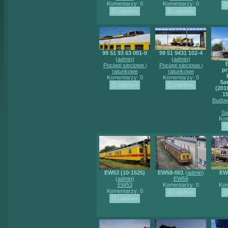
Komentarzy: 0
Komentarzy: 0
99 51 93 63 001-0
99 51 9431 102-4
(
admin
)
(
admin
)
Pociągi sieciowe i
Pociągi sieciowe i
pr
ratunkowe
ratunkowe
Komentarzy: 0
Komentarzy: 0
Sa
(2016
15
Budow
Sa
Kom
EW53 (10-1525)
EW58-001
(
admin
)
EW
(
admin
)
EW58
EW53
Komentarzy: 0
Kom
Komentarzy: 0