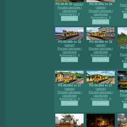
PS-00.M-32
(
admin
)
PS-00.M/b nr 16
Pocią
Pociągi sieciowe i
(
admin
)
r
ratunkowe
Pociągi sieciowe i
Kom
Komentarzy: 0
ratunkowe
Komentarzy: 0
PS-00.M/b nr 32
PS-00.M/b nr 32
(
admin
)
(
admin
)
PS-0
Pociągi sieciowe i
Pociągi sieciowe i
ratunkowe
ratunkowe
Pocią
Komentarzy: 0
Komentarzy: 0
r
Kom
PS-00.M/d nr 27
PS-00.M/d nr 27
(
admin
)
(
admin
)
PS.0
Pociągi sieciowe i
Pociągi sieciowe i
Pocią
ratunkowe
ratunkowe
r
Komentarzy: 0
Komentarzy: 0
Kom