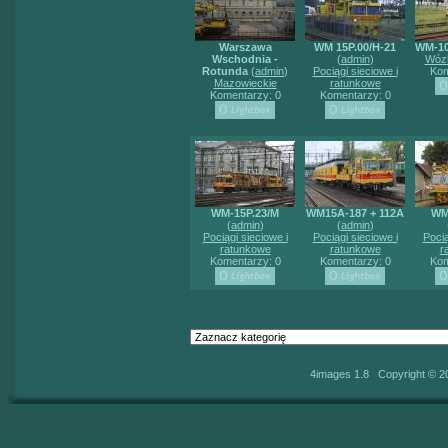
Warszawa
WM 15P.00/H-21
WM-1
Wschodnia -
(
admin
)
Wózk
Rotunda
(
admin
)
Pociągi sieciowe i
Kom
Mazowieckie
ratunkowe
Komentarzy: 0
Komentarzy: 0
WM-15P.23/M
WM15A-187 + 112A
WM
(
admin
)
(
admin
)
Pociągi sieciowe i
Pociągi sieciowe i
Pocią
ratunkowe
ratunkowe
r
Komentarzy: 0
Komentarzy: 0
Kom
4images 1.8 Copyright © 2