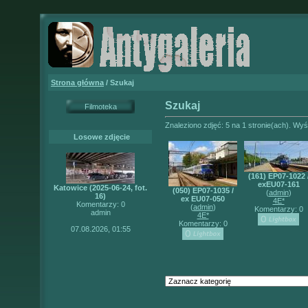
Strona główna
/ Szukaj
Szukaj
Filmoteka
Znaleziono zdjęć: 5 na 1 stronie(ach). Wyśw
Losowe zdjęcie
(161) EP07-1022 
exEU07-161
Katowice (2025-06-24, fot.
(050) EP07-1035 /
(
admin
)
16)
ex EU07-050
4E*
Komentarzy: 0
(
admin
)
Komentarzy: 0
admin
4E*
Komentarzy: 0
07.08.2026, 01:55