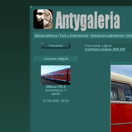
Strona główna
/
Coś z innej beczki
/
Autobusy zabytkowe / his
Filmoteka
Poprzednie zdjęcie:
Gottfried Lindner #KR 20T
Losowe zdjęcie
DBuza 747.3
Komentarzy: 0
admin
07.08.2026, 19:53