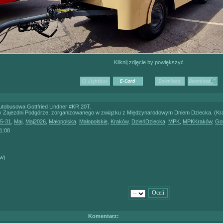
Kliknij zdjęcie by powiększyć
tobusowa Gottfried Lindner #KR 20T.
ty Zajezdni Podgórze, zorganizowanego w związku z Międzynarodowym Dniem Dziecka. (Kr
5-31
,
Maj
,
Maj2026
,
Małopolska
,
Małopolskie
,
Kraków
,
DzieńDziecka
,
MPK
,
MPKKraków
,
Got
1:08
ów)
Komentarz: