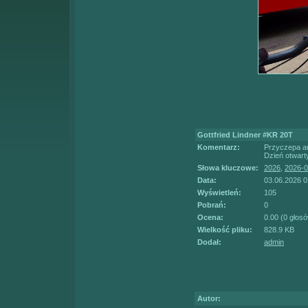
Gottfried Lindner #KR 20T
Komentarz:
Przyczepa au
Dzień otwar
Słowa kluczowe:
2026
,
2026-0
Data:
03.06.2026 0
Wyświetleń:
105
Pobrań:
0
Ocena:
0.00 (0 głos
Wielkość pliku:
828.9 KB
Dodał:
admin
Autor: