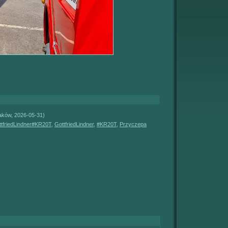
aków, 2026-05-31)
tfriedLindner#KR20T
,
GottfriedLindner
,
#KR20T
,
Przyczepa