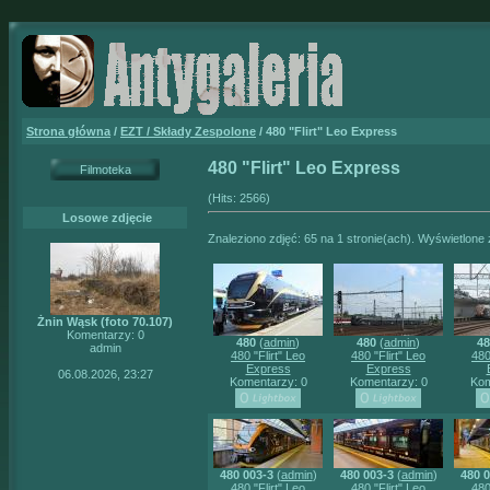
Strona główna
/
EZT / Składy Zespolone
/ 480 "Flirt" Leo Express
480 "Flirt" Leo Express
Filmoteka
(Hits: 2566)
Losowe zdjęcie
Znaleziono zdjęć: 65 na 1 stronie(ach). Wyświetlone z
Żnin Wąsk (foto 70.107)
Komentarzy: 0
480
(
admin
)
480
(
admin
)
48
admin
480 "Flirt" Leo
480 "Flirt" Leo
480
Express
Express
06.08.2026, 23:27
Komentarzy: 0
Komentarzy: 0
Kom
480 003-3
(
admin
)
480 003-3
(
admin
)
480 0
480 "Flirt" Leo
480 "Flirt" Leo
480