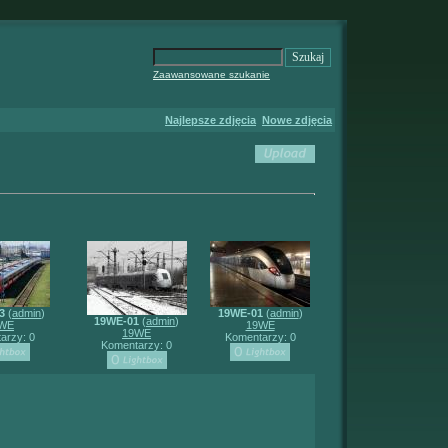
Zaawansowane szukanie
Najlepsze zdjęcia
Nowe zdjęcia
3
(
admin
)
19WE-01
(
admin
)
19WE-01
(
admin
)
WE
19WE
19WE
arzy: 0
Komentarzy: 0
Komentarzy: 0