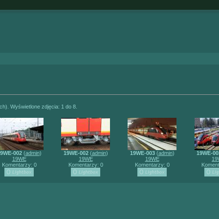
ch). Wyświetlone zdjęcia: 1 do 8.
9WE-002
(
admin
)
19WE-002
(
admin
)
19WE-003
(
admin
)
19WE-00
19WE
19WE
19WE
19
Komentarzy: 0
Komentarzy: 0
Komentarzy: 0
Koment