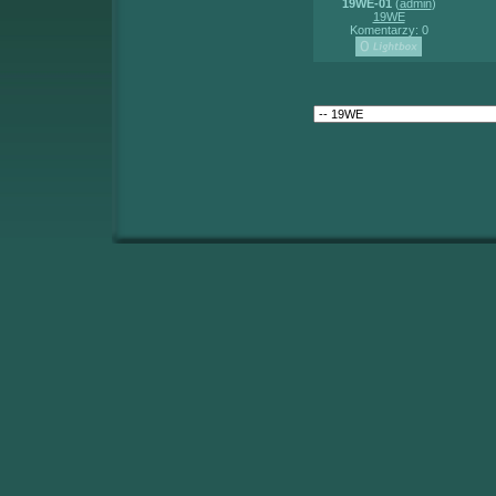
19WE-01
(
admin
)
19WE
Komentarzy: 0