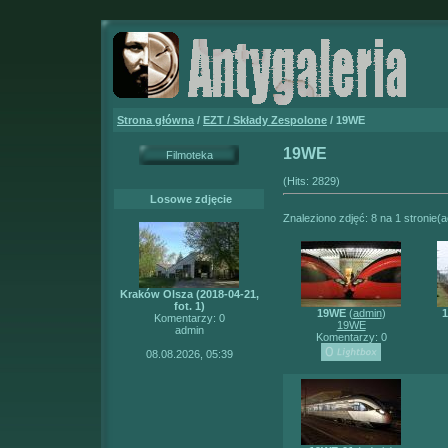
Strona główna
/
EZT / Składy Zespolone
/ 19WE
19WE
Filmoteka
(Hits: 2829)
Losowe zdjęcie
Znaleziono zdjęć: 8 na 1 stronie(a
Kraków Olsza (2018-04-21,
fot. 1)
19WE
(
admin
)
1
Komentarzy: 0
19WE
admin
Komentarzy: 0
08.08.2026, 05:39