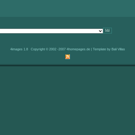
4images 1.8 Copyright © 2002 -2007
4homepages.de
| Template by
Bali Villas