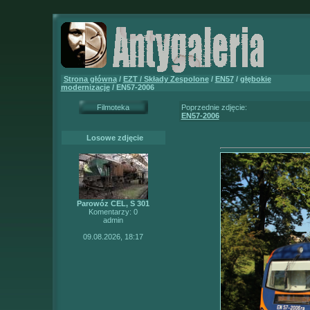
Strona główna
/
EZT / Składy Zespolone
/
EN57
/
głębokie
modernizacje
/ EN57-2006
Filmoteka
Poprzednie zdjęcie:
EN57-2006
Losowe zdjęcie
Parowóz CEL, S 301
Komentarzy: 0
admin
09.08.2026, 18:17