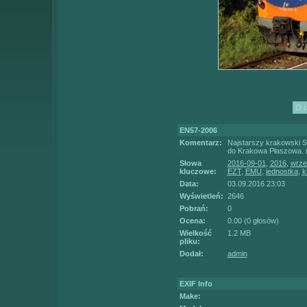
EN57-2006
Komentarz:
Najstarszy krakowski S
do Krakowa Płaszowa. (
Słowa
2016-09-01
,
2016
,
wrze
kluczowe:
EZT
,
EMU
,
jednostka
,
k
Data:
03.09.2016 23:03
Wyświetleń:
2646
Pobrań:
0
Ocena:
0.00 (0 głosów)
Wielkość
1.2 MB
pliku:
Dodał:
admin
EXIF Info
Make: