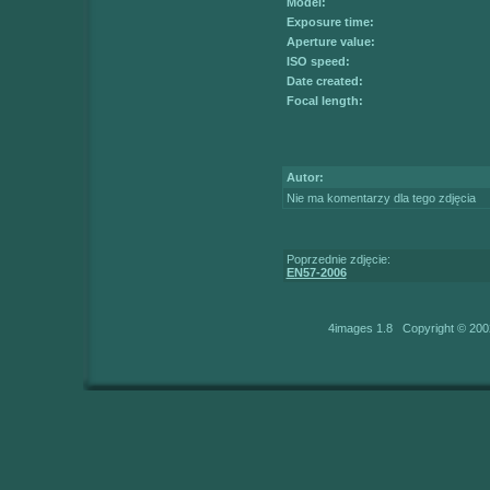
Model:
Exposure time:
Aperture value:
ISO speed:
Date created:
Focal length:
Autor:
Nie ma komentarzy dla tego zdjęcia
Poprzednie zdjęcie:
EN57-2006
4images 1.8 Copyright © 200