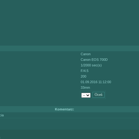
Canon
Canon EOS 700D
1/2000 sec(s)
F/4.5
200
01.09.2016 11:12:00
33mm
Komentarz:
cia
)