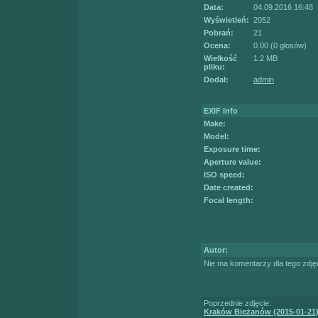
Data:
04.09.2016 16:48
Wyświetleń:
2052
Pobrań:
21
Ocena:
0.00 (0 głosów)
Wielkość
1.2 MB
pliku:
Dodał:
admin
EXIF Info
Make:
Model:
Exposure time:
Aperture value:
ISO speed:
Date created:
Focal length:
Autor:
Nie ma komentarzy dla tego zdję
Poprzednie zdjęcie:
Kraków Bieżanów (2015-01-21