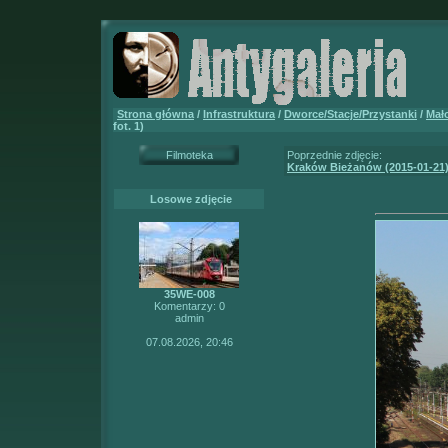
Strona główna
/
Infrastruktura
/
Dworce/Stacje/Przystanki
/
Mał
fot. 1)
Filmoteka
Poprzednie zdjęcie:
Kraków Bieżanów (2015-01-21
Losowe zdjęcie
35WE-008
Komentarzy: 0
admin
07.08.2026, 20:46