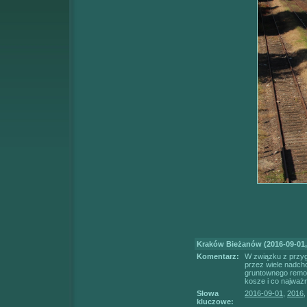
Kraków Bieżanów (2016-09-01, 
Komentarz:
W związku z przygo
przez wiele nadcho
gruntownego remont
kosze i co najważ
Słowa
2016-09-01
,
2016
kluczowe: