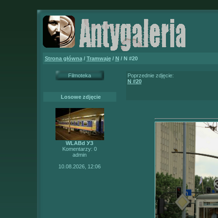
Strona główna
/
Tramwaje
/
N
/ N #20
Filmoteka
Poprzednie zdjęcie:
N #20
Losowe zdjęcie
WLABd УЗ
Komentarzy: 0
admin
10.08.2026, 12:06