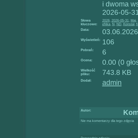
i dwoma ws
2026-05-31
Słowa
2026
,
2026-05-31
,
Maj
,
kluczowe:
eNka
,
N
,
ND
,
Konstal
,
N
Data:
03.06.2026
Wyświetleń:
106
Pobrań:
6
Ocena:
0.00 (0 gł
Wielkość
743.8 KB
pliku:
Dodał:
admin
Autor:
Kom
Nie ma komentarzy dla tego zdjęcia
Poprzednie zdjęcie: