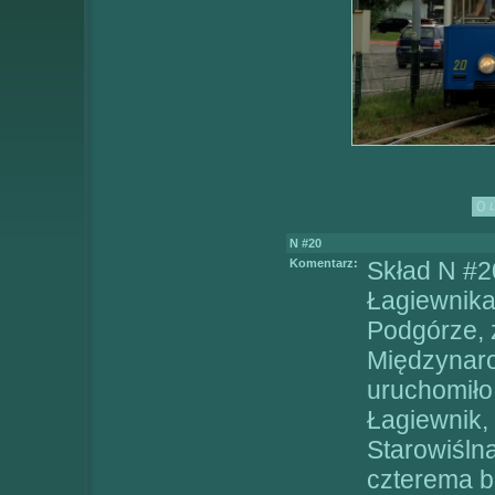
N #20
Komentarz:
Skład N #2
Łagiewnikac
Podgórze, 
Międzynar
uruchomiło 
Łagiewnik, 
Starowiśln
czterema 