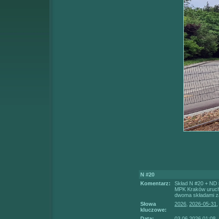
N #20
Komentarz:
Skład N #20 + ND 
MPK Kraków uruchom
dwoma składami za
Słowa
2026
,
2026-05-31
kluczowe:
Data:
03.06.2026 01:08