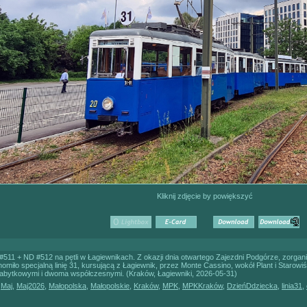
Kliknij zdjęcie by powiększyć
#511 + ND #512 na pętli w Łagiewnikach. Z okazji dnia otwartego Zajezdni Podgórze, zo
iło specjalną linię 31, kursującą z Łagiewnik, przez Monte Cassino, wokół Plant i Starowi
bytkowymi i dwoma współczesnymi. (Kraków, Łagiewniki, 2026-05-31)
,
Maj
,
Maj2026
,
Małopolska
,
Małopolskie
,
Kraków
,
MPK
,
MPKKraków
,
DzieńDdziecka
,
linia31
,