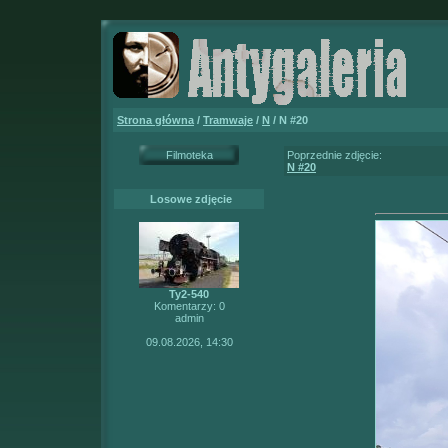
Strona główna
/
Tramwaje
/
N
/ N #20
Filmoteka
Poprzednie zdjęcie:
N #20
Losowe zdjęcie
Ty2-540
Komentarzy: 0
admin
09.08.2026, 14:30