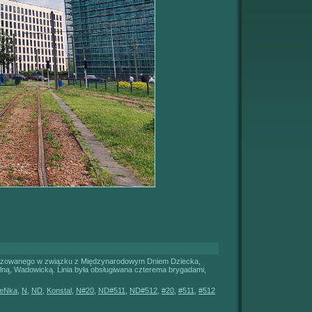
rganizowanego w związku z Międzynarodowym Dniem Dziecka,
ślną, Wadowicką. Linia była obsługiwana czterema brygadami,
eNka
,
N
,
ND
,
Konstal
,
N#20
,
ND#511
,
ND#512
,
#20
,
#511
,
#512