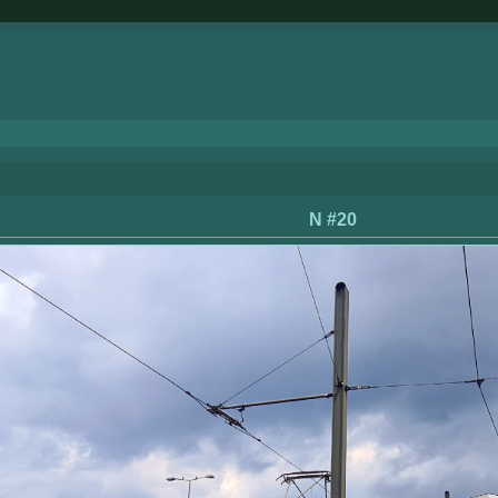
N #20