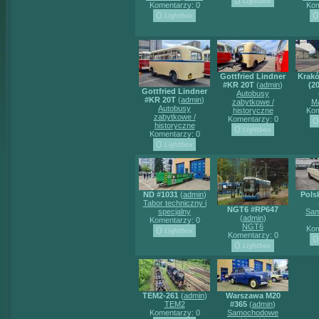
Komentarzy: 0
Kom
Gottfried Lindner
Krak
#KR 20T
(
admin
)
(2
Gottfried Lindner
Autobusy
#KR 20T
(
admin
)
zabytkowe /
Ma
Autobusy
historyczne
Kom
zabytkowe /
Komentarzy: 0
historyczne
Komentarzy: 0
ND #1031
(
admin
)
Pols
Tabor techniczny i
NGT6 #RP647
specjalny
Sa
(
admin
)
Komentarzy: 0
NGT6
Kom
Komentarzy: 0
TEM2-261
(
admin
)
Warszawa M20
TEM2
#365
(
admin
)
Komentarzy: 0
Samochodowe