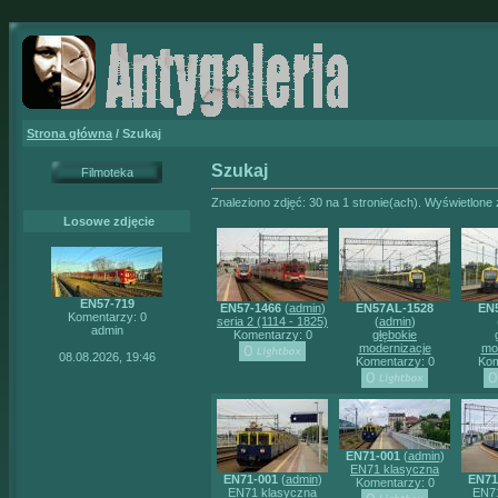
Strona główna
/ Szukaj
Szukaj
Filmoteka
Znaleziono zdjęć: 30 na 1 stronie(ach). Wyświetlone z
Losowe zdjęcie
EN57-719
EN57-1466
(
admin
)
EN57AL-1528
EN
Komentarzy: 0
seria 2 (1114 - 1825)
(
admin
)
admin
Komentarzy: 0
głębokie
modernizacje
mo
08.08.2026, 19:46
Komentarzy: 0
Kom
EN71-001
(
admin
)
EN71 klasyczna
EN71-001
(
admin
)
EN71
Komentarzy: 0
EN71 klasyczna
EN71