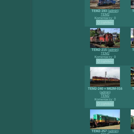
TEM2-193
(
admin
)
T
TEM2
Komentarzy: 0
TEM2-215
(
admin
)
T
TEM2
Komentarzy: 0
TEM2-240 + M62M-016
T
(
admin
)
TEM2
Komentarzy: 0
TEM2-257
(
admin
)
T