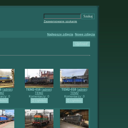
Zaawansowane szukanie
Najlepsze zdjęcia
Nowe zdjęcia
6
(
admin
)
TEM2-016
(
admin
)
TEM2-018
(
admin
)
M2
TEM2
TEM2
arzy: 0
Komentarzy: 0
Komentarzy: 0