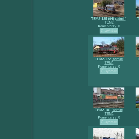
TEM2-135 (94)
(
admin
)
T
TEM2
Komentarzy: 0
TEM2-172
(
admin
)
T
TEM2
Komentarzy: 0
TEM2-181
(
admin
)
T
TEM2
Komentarzy: 0