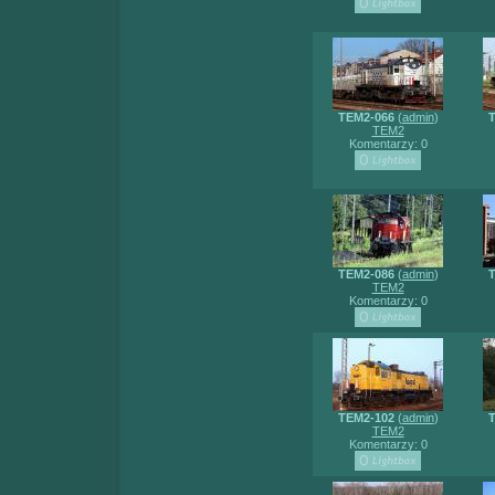
TEM2-066
(
admin
)
T
TEM2
Komentarzy: 0
TEM2-086
(
admin
)
T
TEM2
Komentarzy: 0
TEM2-102
(
admin
)
T
TEM2
Komentarzy: 0