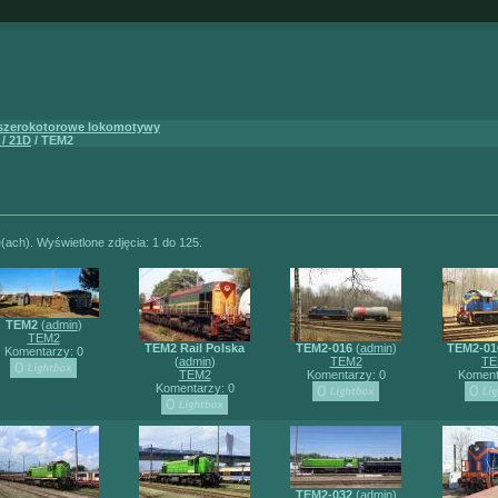
 szerokotorowe lokomotywy
 / 21D
/ TEM2
e(ach). Wyświetlone zdjęcia: 1 do 125.
TEM2
(
admin
)
TEM2
TEM2 Rail Polska
TEM2-016
(
admin
)
TEM2-01
Komentarzy: 0
(
admin
)
TEM2
TE
TEM2
Komentarzy: 0
Koment
Komentarzy: 0
TEM2-032
(
admin
)