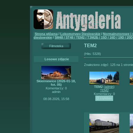
Strona główna
/
Lokomotywy Dieslowskie
/
Normalnotorowe i
dieslowskie
/
SM48 / ST48 / TEM2 / ТЗМ2Б / 15D / 16D / 19D / 20D
TEM2
Filmoteka
(Hits: 5328)
Losowe zdjęcie
Znaleziono zdjęć: 125 na 1 stroni
Skierniewice (2026-01-18,
fot. 05)
TEM2
(
admin
)
Komentarzy: 0
TEM2
admin
Komentarzy: 0
08.08.2026, 15:58