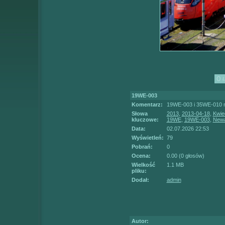
19WE-003
Komentarz:
19WE-003 i 35WE-010 n
Słowa
2013
,
2013-04-18
,
Kwie
kluczowe:
19WE
,
19WE-003
,
New
Data:
02.07.2026 22:53
Wyświetleń:
79
Pobrań:
0
Ocena:
0.00 (0 głosów)
Wielkość
1.1 MB
pliku:
Dodał:
admin
Autor: