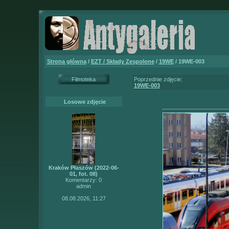
Strona główna
/
EZT / Składy Zespolone
/
19WE
/ 19WE-003
Filmoteka
Poprzednie zdjęcie:
19WE-003
Losowe zdjęcie
Kraków Płaszów (2022-06-
01, fot. 08)
Komentarzy: 0
admin
08.08.2026, 11:27