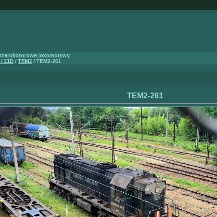
 szerokotorowe lokomotywy
 / 21D
/
TEM2
/ TEM2-261
TEM2-261