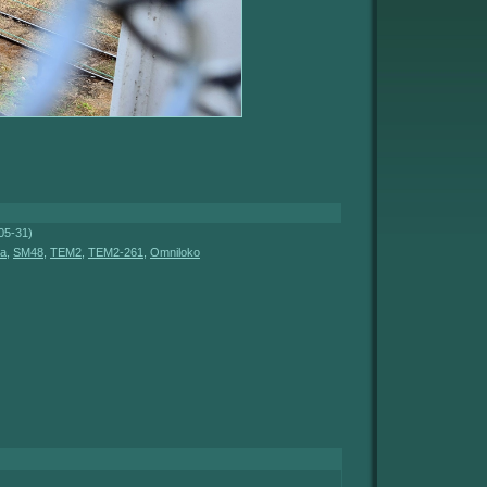
05-31)
a
,
SM48
,
TEM2
,
TEM2-261
,
Omniloko