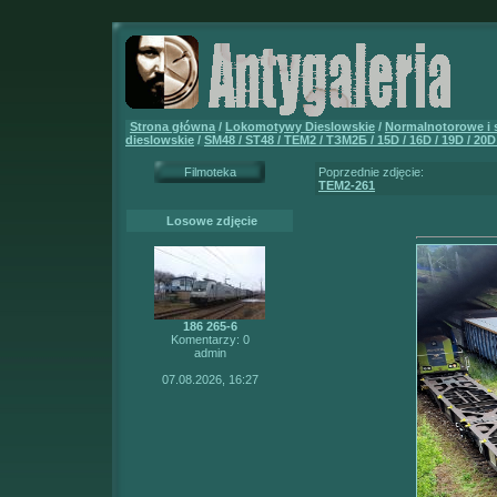
Strona główna
/
Lokomotywy Dieslowskie
/
Normalnotorowe i
dieslowskie
/
SM48 / ST48 / TEM2 / ТЗМ2Б / 15D / 16D / 19D / 20D
Filmoteka
Poprzednie zdjęcie:
TEM2-261
Losowe zdjęcie
186 265-6
Komentarzy: 0
admin
07.08.2026, 16:27