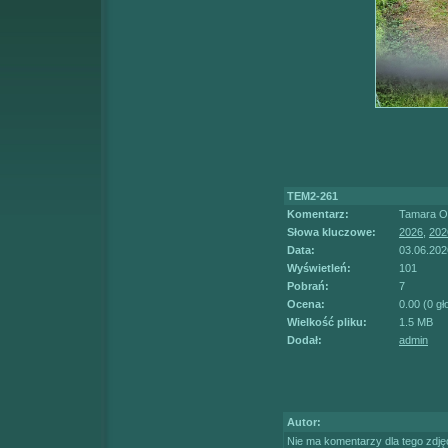
TEM2-261
Komentarz:
Tamara Om
Słowa kluczowe:
2026
,
202
Data:
03.06.202
Wyświetleń:
101
Pobrań:
7
Ocena:
0.00 (0 g
Wielkość pliku:
1.5 MB
Dodał:
admin
Autor:
Nie ma komentarzy dla tego zdję