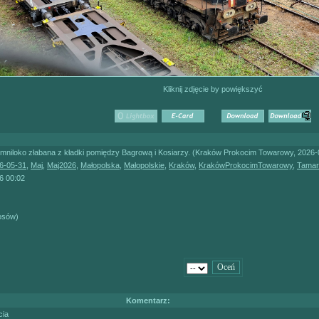
Kliknij zdjęcie by powiększyć
niloko złabana z kładki pomiędzy Bagrową i Kosiarzy. (Kraków Prokocim Towarowy, 2026-
6-05-31
,
Maj
,
Maj2026
,
Małopolska
,
Małopolskie
,
Kraków
,
KrakówProkocimTowarowy
,
Tamar
6 00:02
łosów)
Komentarz:
cia