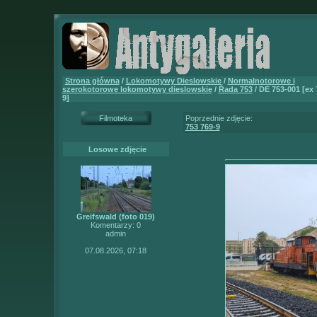
Strona główna
/
Lokomotywy Dieslowskie
/
Normalnotorowe i
szerokotorowe lokomotywy dieslowskie
/
Řada 753
/ DE 753-001 [ex 
9]
Filmoteka
Poprzednie zdjęcie:
753 769-9
Losowe zdjęcie
Greifswald (foto 019)
Komentarzy: 0
admin
07.08.2026, 07:18