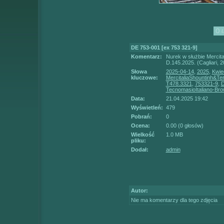
DE 753-001 [ex 753 321-9]
Komentarz:
Nurek w służbie Mercit
D.145.2025. (Cagliari, 
Słowa
2025-04-14
,
2025
,
Kwie
kluczowe:
MercitaliaShountinh&Te
T478.3321
,
753321-9
,
TecnomasioItaliano-Bro
Data:
21.04.2025 19:42
Wyświetleń:
479
Pobrań:
0
Ocena:
0.00 (0 głosów)
Wielkość
1.0 MB
pliku:
Dodał:
admin
Autor:
Nie ma komentarzy dla tego zdjęcia