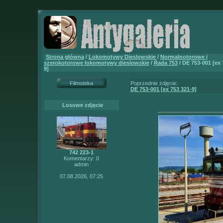
Strona główna
/
Lokomotywy Dieslowskie
/
Normalnotorowe i
szerokotorowe lokomotywy dieslowskie
/
Řada 753
/ DE 753-001 [ex 
9]
Filmoteka
Poprzednie zdjęcie:
DE 753-001 [ex 753 321-9]
Losowe zdjęcie
742 223-1
Komentarzy: 0
admin
07.08.2026, 07:25