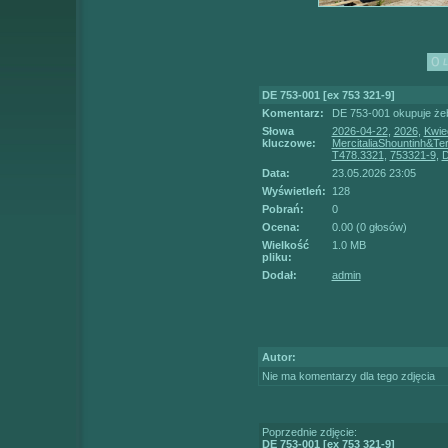
DE 753-001 [ex 753 321-9]
Komentarz:
DE 753-001 okupuje żebe
Słowa
2026-04-22
,
2026
,
Kwie
kluczowe:
MercitaliaShountinh&Te
T478.3321
,
753321-9
,
Data:
23.05.2026 23:05
Wyświetleń:
128
Pobrań:
0
Ocena:
0.00 (0 głosów)
Wielkość
1.0 MB
pliku:
Dodał:
admin
Autor:
Nie ma komentarzy dla tego zdjęcia
Poprzednie zdjęcie:
DE 753-001 [ex 753 321-9]